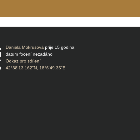
Daniela Mokrušová
prije 15 godina
datum focení nezadáno
Odkaz pro sdílení
42°38'13.162"N, 18°6'49.35"E