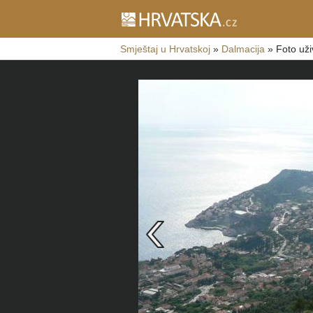
Smještaj u Hrvatskoj
»
Dalmacija
»
Foto uži