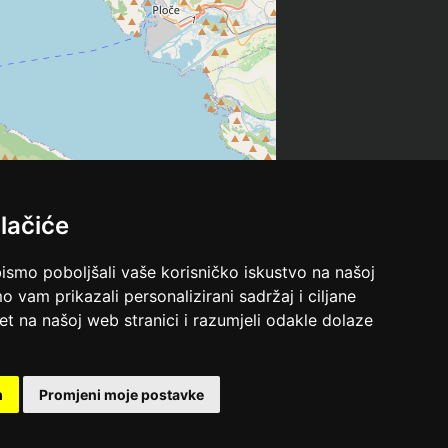
lačiće
bismo poboljšali vaše korisničko iskustvo na našoj
o vam prikazali personalizirani sadržaj i ciljane
met na našoj web stranici i razumjeli odakle dolaze
m
Promjeni moje postavke
Leaflet
| ©
OpenStreetMap
contributors