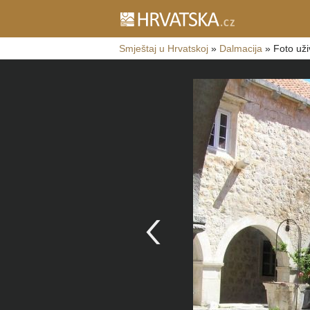
Smještaj u Hrvatskoj
»
Dalmacija
»
Foto uži