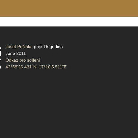
Josef Pečinka
prije 15 godina
June 2011
Odkaz pro sdílení
42°58'26.431"N, 17°10'5.511"E