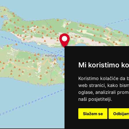
Mi koristimo ko
Koristimo kolačiće da 
web stranici, kako bism
oglase, analizirali pro
naši posjetitelji.
Slažem se
Odbija