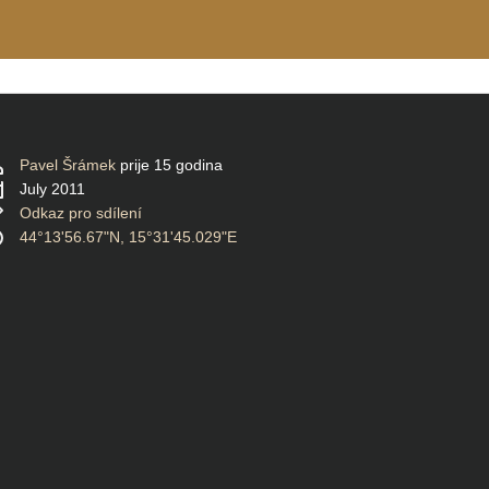
Pavel Šrámek
prije 15 godina
July 2011
Odkaz pro sdílení
44°13'56.67"N, 15°31'45.029"E