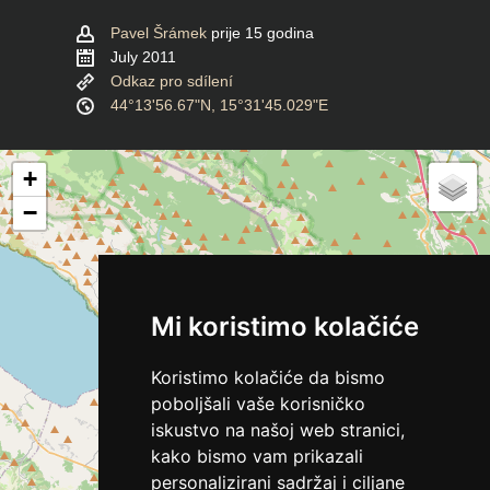
Pavel Šrámek
prije 15 godina
July 2011
Odkaz pro sdílení
44°13'56.67"N, 15°31'45.029"E
+
−
Mi koristimo kolačiće
Koristimo kolačiće da bismo
poboljšali vaše korisničko
iskustvo na našoj web stranici,
kako bismo vam prikazali
personalizirani sadržaj i ciljane