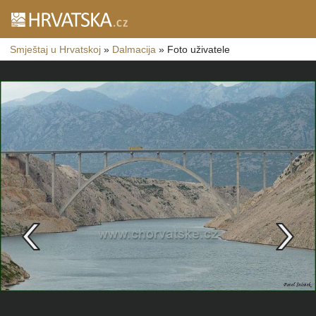
Smještaj u Hrvatskoj
»
Dalmacija
»
Foto uživatele