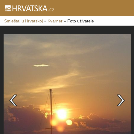
Smještaj u Hrvatskoj
»
Kvarner
»
Foto uživatele