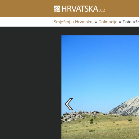
Smještaj u Hrvatskoj
»
Dalmacija
»
Foto uži