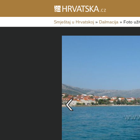
Smještaj u Hrvatskoj
»
Dalmacija
»
Foto uži