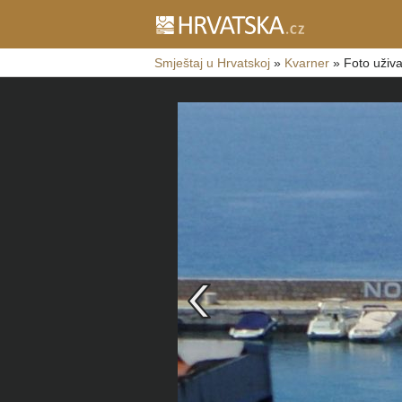
Smještaj u Hrvatskoj
»
Kvarner
»
Foto uživa