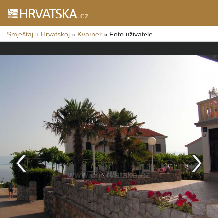
Smještaj u Hrvatskoj
»
Kvarner
»
Foto uživatele