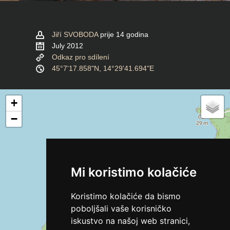
Jiří SVOBODA
prije 14 godina
July 2012
Odkaz pro sdílení
45°7'17.858"N, 14°29'41.694"E
+
−
Mi koristimo kolačiće
Koristimo kolačiće da bismo
poboljšali vaše korisničko
iskustvo na našoj web stranici,