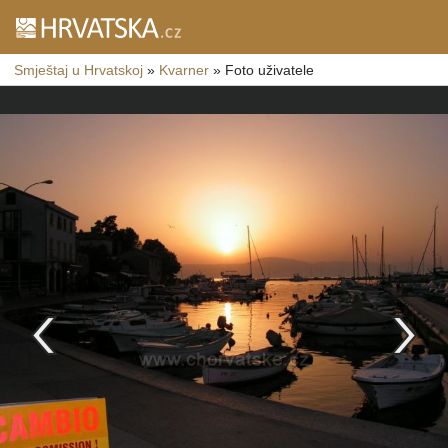
Smještaj u Hrvatskoj
»
Kvarner
»
Foto uživatele