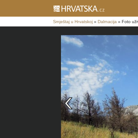
Smještaj u Hrvatskoj
»
Dalmacija
»
Foto uži