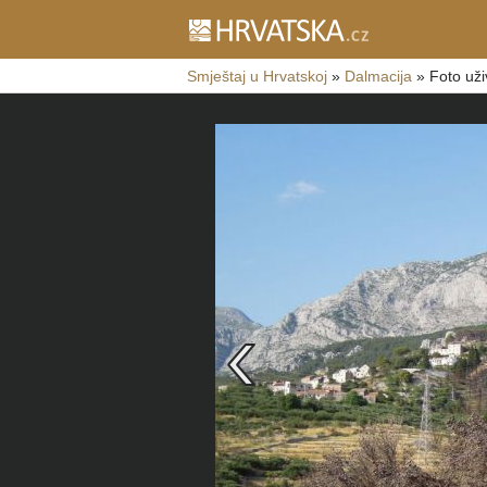
Smještaj u Hrvatskoj
»
Dalmacija
»
Foto uži