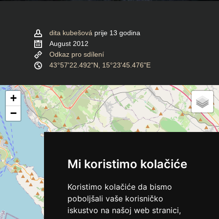
dita kubešová
prije 13 godina
August 2012
Odkaz pro sdílení
43°57'22.492"N, 15°23'45.476"E
+
−
Mi koristimo kolačiće
Koristimo kolačiće da bismo
poboljšali vaše korisničko
iskustvo na našoj web stranici,