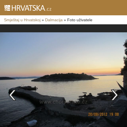
Smještaj u Hrvatskoj
»
Dalmacija
»
Foto uživatele