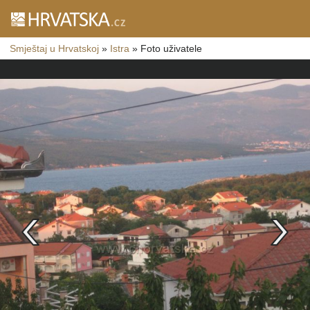
Smještaj u Hrvatskoj
»
Istra
»
Foto uživatele