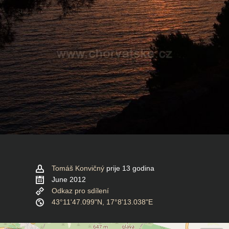
Tomáš Konvičný
prije 13 godina
June 2012
Odkaz pro sdílení
43°11'47.099"N, 17°8'13.038"E