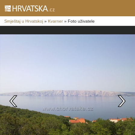
Smještaj u Hrvatskoj
»
Kvarner
»
Foto uživatele