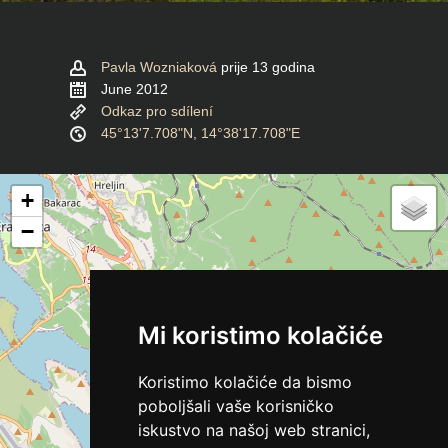
Pavla Wozniaková
prije 13 godina
June 2012
Odkaz pro sdílení
45°13'7.708"N, 14°38'17.708"E
+
−
Mi koristimo kolačiće
Koristimo kolačiće da bismo
poboljšali vaše korisničko
iskustvo na našoj web stranici,