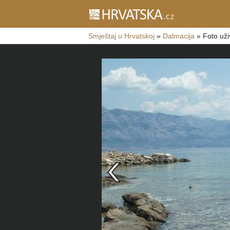
Smještaj u Hrvatskoj
»
Dalmacija
»
Foto uži