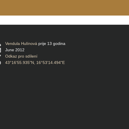
Vendula Hulínová
prije 13 godina
June 2012
Odkaz pro sdílení
43°16'55.935"N, 16°53'14.494"E