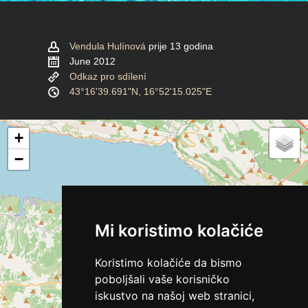
Vendula Hulínová
prije 13 godina
June 2012
Odkaz pro sdílení
43°16'39.691"N, 16°52'15.025"E
+
−
Mi koristimo kolačiće
Koristimo kolačiće da bismo
poboljšali vaše korisničko
iskustvo na našoj web stranici,