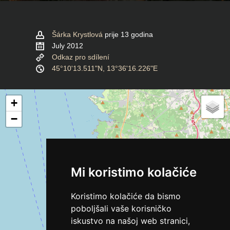
Šárka Krystlová
prije 13 godina
July 2012
Odkaz pro sdílení
45°10'13.511"N, 13°36'16.226"E
+
−
Mi koristimo kolačiće
Koristimo kolačiće da bismo
poboljšali vaše korisničko
iskustvo na našoj web stranici,