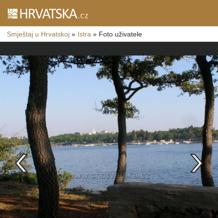
Smještaj u Hrvatskoj
»
Istra
»
Foto uživatele