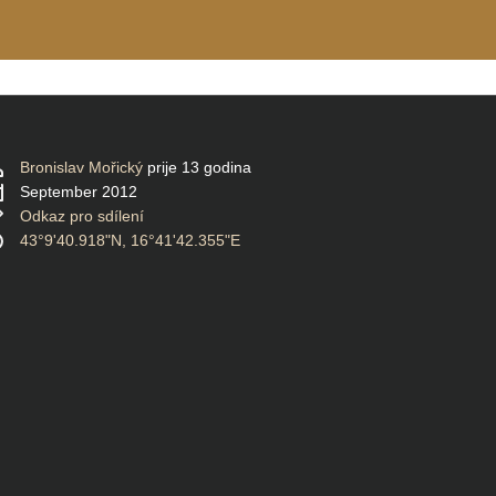
Bronislav Mořický
prije 13 godina
September 2012
Odkaz pro sdílení
43°9'40.918"N, 16°41'42.355"E