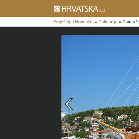
Smještaj u Hrvatskoj
»
Dalmacija
»
Foto uži