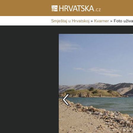
Smještaj u Hrvatskoj
»
Kvarner
»
Foto uživa