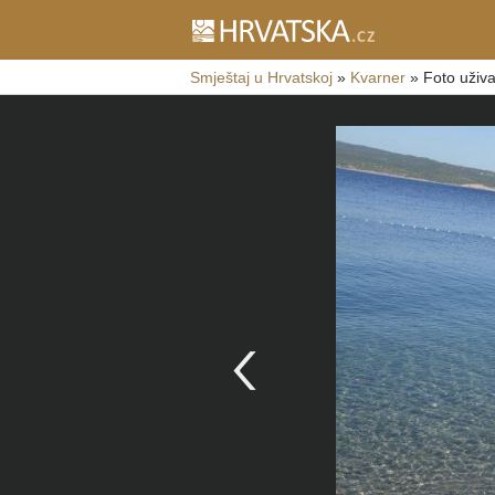
Smještaj u Hrvatskoj
»
Kvarner
»
Foto uživa