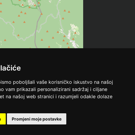
lačiće
bismo poboljšali vaše korisničko iskustvo na našoj
o vam prikazali personalizirani sadržaj i ciljane
met na našoj web stranici i razumjeli odakle dolaze
m
Promjeni moje postavke
Leaflet
| ©
OpenStreetMap
contributors