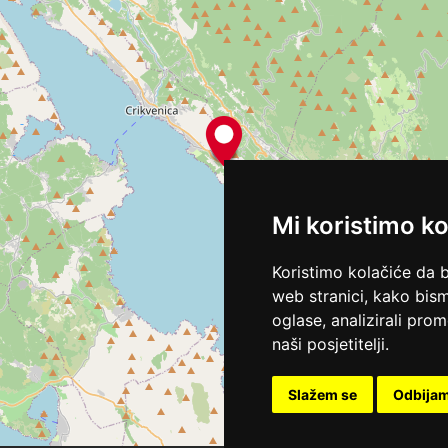
Mi koristimo ko
Koristimo kolačiće da 
web stranici, kako bism
oglase, analizirali pro
naši posjetitelji.
Slažem se
Odbija