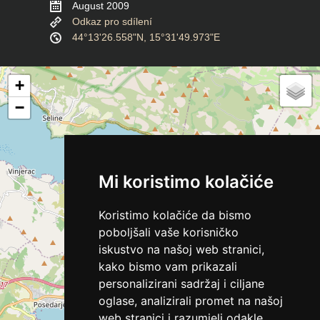
August 2009
Odkaz pro sdílení
44°13'26.558"N, 15°31'49.973"E
+
−
Mi koristimo kolačiće
Koristimo kolačiće da bismo
poboljšali vaše korisničko
iskustvo na našoj web stranici,
kako bismo vam prikazali
personalizirani sadržaj i ciljane
oglase, analizirali promet na našoj
web stranici i razumjeli odakle