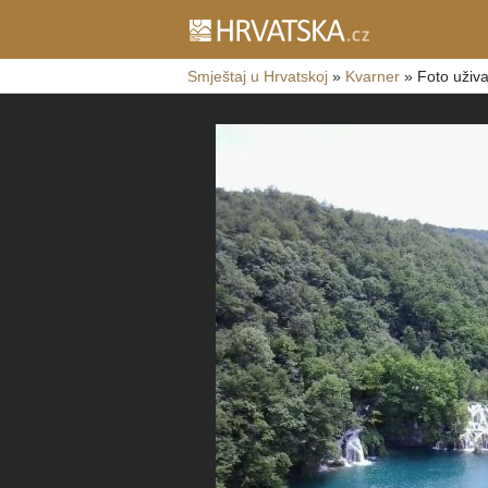
Smještaj u Hrvatskoj
»
Kvarner
»
Foto uživa