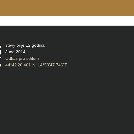
stevy
prije 12 godina
June 2014
Odkaz pro sdílení
44°42'20.401"N, 14°53'47.746"E