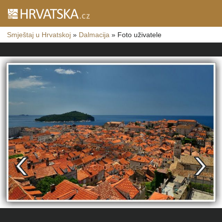
Smještaj u Hrvatskoj
»
Dalmacija
»
Foto uživatele