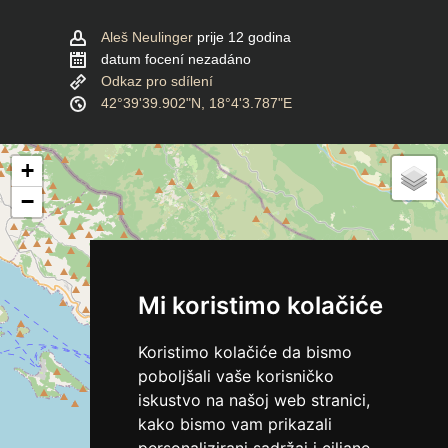
Aleš Neulinger
prije 12 godina
datum focení nezadáno
Odkaz pro sdílení
42°39'39.902"N, 18°4'3.787"E
+
−
Mi koristimo kolačiće
Koristimo kolačiće da bismo
poboljšali vaše korisničko
iskustvo na našoj web stranici,
kako bismo vam prikazali