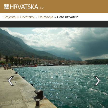
Smještaj u Hrvatskoj
»
Dalmacija
»
Foto uživatele