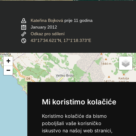
Kateřina Bojková
prije 11 godina
January 2012
Odkaz pro sdílení
43°17'34.621"N, 17°1'18.373"E
+
−
Mi koristimo kolačiće
Koristimo kolačiće da bismo
poboljšali vaše korisničko
iskustvo na našoj web stranici,