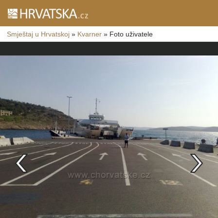
Smještaj u Hrvatskoj
»
Kvarner
»
Foto uživatele