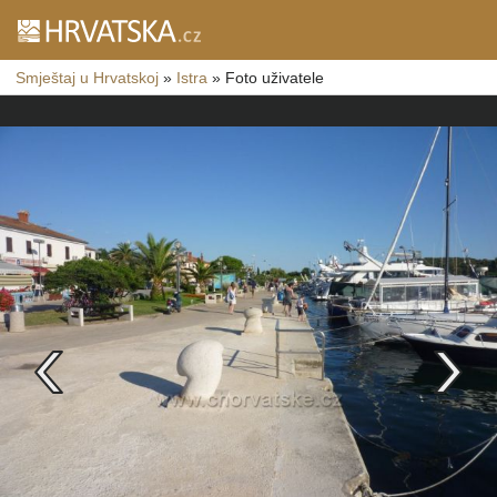
Smještaj u Hrvatskoj
»
Istra
»
Foto uživatele