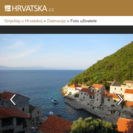
Smještaj u Hrvatskoj
»
Dalmacija
»
Foto uživatele