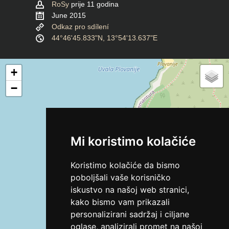
RoSy
prije 11 godina
June 2015
Odkaz pro sdílení
44°46'45.833"N, 13°54'13.637"E
+
−
Mi koristimo kolačiće
Koristimo kolačiće da bismo
poboljšali vaše korisničko
iskustvo na našoj web stranici,
kako bismo vam prikazali
personalizirani sadržaj i ciljane
oglase, analizirali promet na našoj