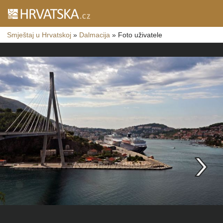
Smještaj u Hrvatskoj
»
Dalmacija
»
Foto uživatele