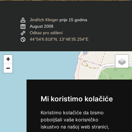
Jindřich Klinger
prije 15 godina
August 2008
Odkaz pro sdílení
44°54'6.818"N, 13°48'35.254"E
+
−
Mi koristimo kolačiće
Koristimo kolačiće da bismo
poboljšali vaše korisničko
iskustvo na našoj web stranici,