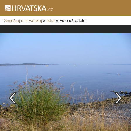
Smještaj u Hrvatskoj
»
Istra
»
Foto uživatele