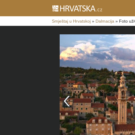
Smještaj u Hrvatskoj
»
Dalmacija
»
Foto uži