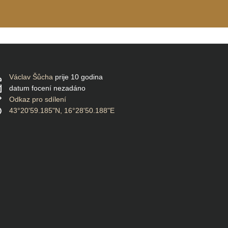
Václav Šůcha
prije 10 godina
datum focení nezadáno
Odkaz pro sdílení
43°20'59.185"N, 16°28'50.188"E