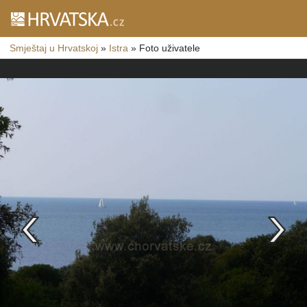
Smještaj u Hrvatskoj
»
Istra
»
Foto uživatele