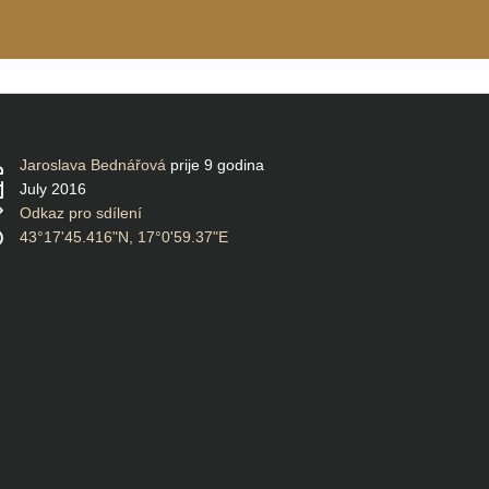
Jaroslava Bednářová
prije 9 godina
July 2016
Odkaz pro sdílení
43°17'45.416"N, 17°0'59.37"E