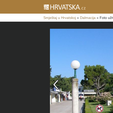
Smještaj u Hrvatskoj
»
Dalmacija
»
Foto uži