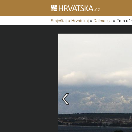
Smještaj u Hrvatskoj
»
Dalmacija
»
Foto uži