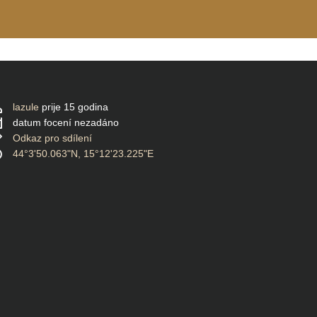
lazule
prije 15 godina
datum focení nezadáno
Odkaz pro sdílení
44°3'50.063"N, 15°12'23.225"E