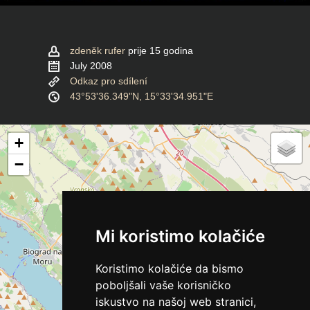
zdeněk rufer
prije 15 godina
July 2008
Odkaz pro sdílení
43°53'36.349"N, 15°33'34.951"E
+
−
Mi koristimo kolačiće
Koristimo kolačiće da bismo
poboljšali vaše korisničko
iskustvo na našoj web stranici,