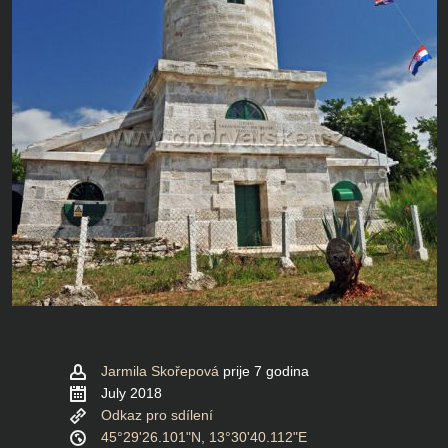
Jarmila Skořepová
prije 7 godina
July 2018
Odkaz pro sdílení
45°29'26.101"N, 13°30'40.112"E