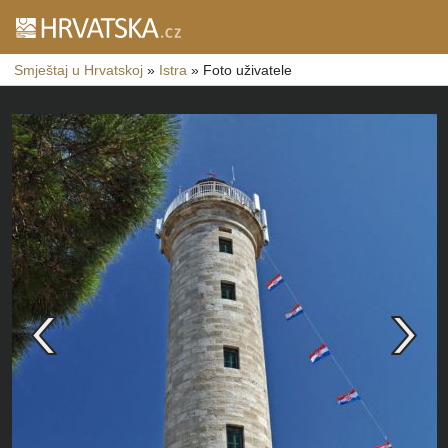
Smještaj u Hrvatskoj
»
Istra
»
Foto uživatele