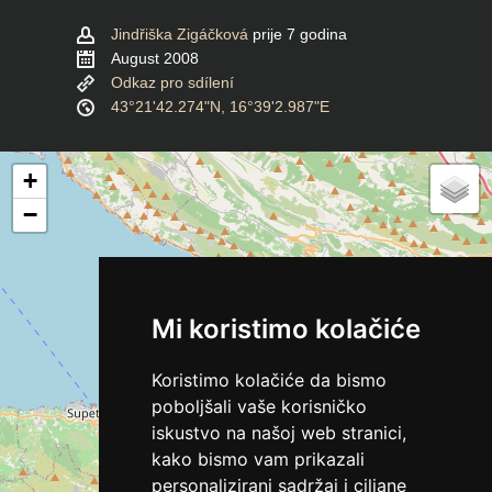
Jindřiška Zigáčková
prije 7 godina
August 2008
Odkaz pro sdílení
43°21'42.274"N, 16°39'2.987"E
+
−
Mi koristimo kolačiće
Koristimo kolačiće da bismo
poboljšali vaše korisničko
iskustvo na našoj web stranici,
kako bismo vam prikazali
personalizirani sadržaj i ciljane