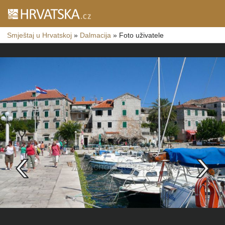
Smještaj u Hrvatskoj
»
Dalmacija
»
Foto uživatele