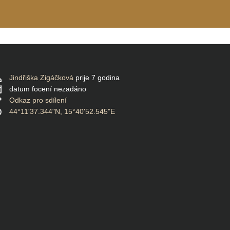
Jindřiška Zigáčková
prije 7 godina
datum focení nezadáno
Odkaz pro sdílení
44°11'37.344"N, 15°40'52.545"E