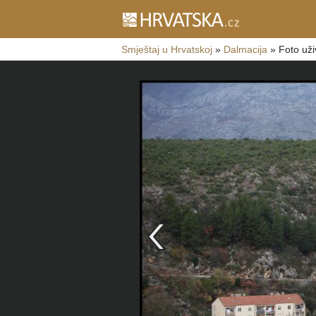
Smještaj u Hrvatskoj
»
Dalmacija
»
Foto uži