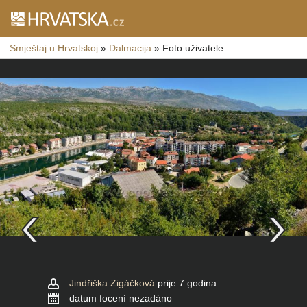
Smještaj u Hrvatskoj
»
Dalmacija
»
Foto uživatele
Jindřiška Zigáčková
prije 7 godina
datum focení nezadáno