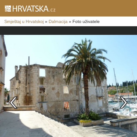
Smještaj u Hrvatskoj
»
Dalmacija
»
Foto uživatele