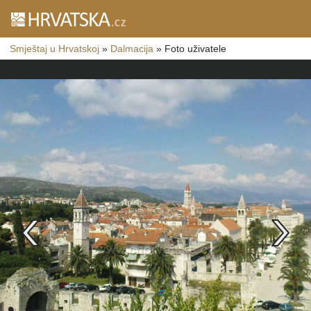
Smještaj u Hrvatskoj
»
Dalmacija
»
Foto uživatele