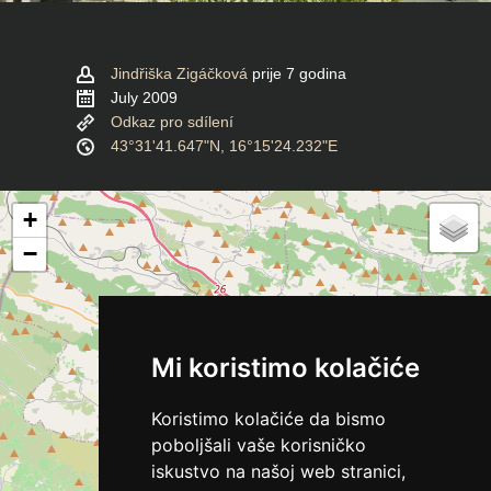
Jindřiška Zigáčková
prije 7 godina
July 2009
Odkaz pro sdílení
43°31'41.647"N, 16°15'24.232"E
+
−
Mi koristimo kolačiće
Koristimo kolačiće da bismo
poboljšali vaše korisničko
iskustvo na našoj web stranici,