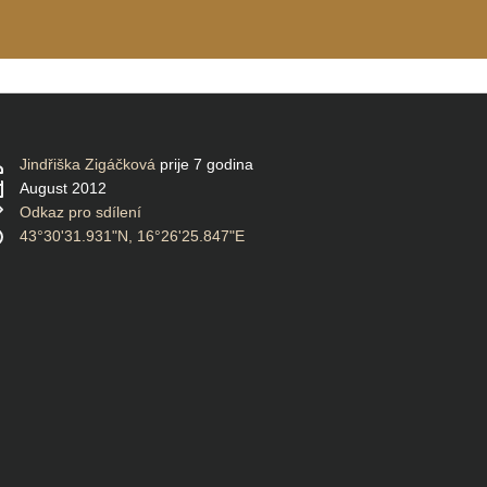
Jindřiška Zigáčková
prije 7 godina
August 2012
Odkaz pro sdílení
43°30'31.931"N, 16°26'25.847"E