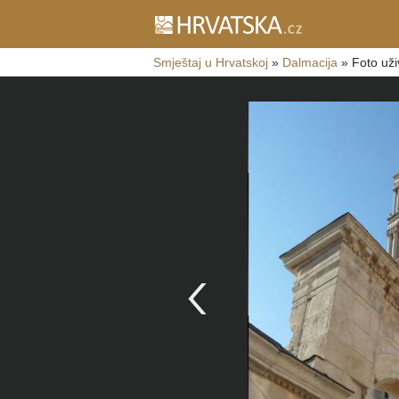
Smještaj u Hrvatskoj
»
Dalmacija
»
Foto uži