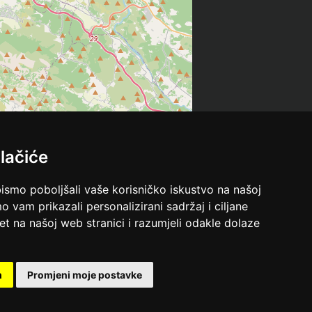
lačiće
bismo poboljšali vaše korisničko iskustvo na našoj
o vam prikazali personalizirani sadržaj i ciljane
met na našoj web stranici i razumjeli odakle dolaze
m
Promjeni moje postavke
Leaflet
| ©
OpenStreetMap
contributors