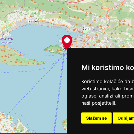
Mi koristimo ko
Koristimo kolačiće da 
web stranici, kako bism
oglase, analizirali pro
naši posjetitelji.
Slažem se
Odbija