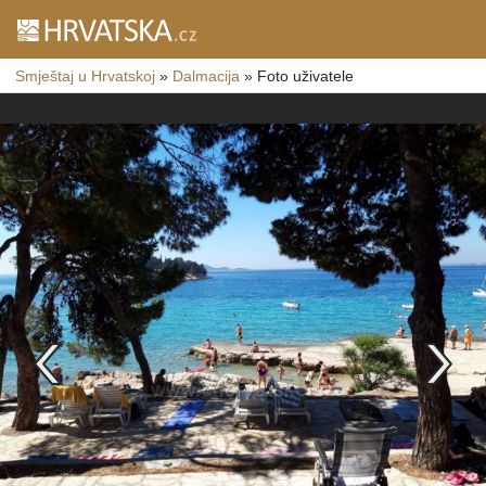
Smještaj u Hrvatskoj
»
Dalmacija
»
Foto uživatele