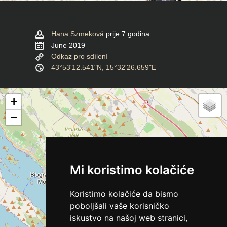
Hana Szmeková
prije 7 godina
June 2019
Odkaz pro sdílení
43°53'12.541"N, 15°32'26.659"E
+
−
Mi koristimo kolačiće
Koristimo kolačiće da bismo
poboljšali vaše korisničko
iskustvo na našoj web stranici,