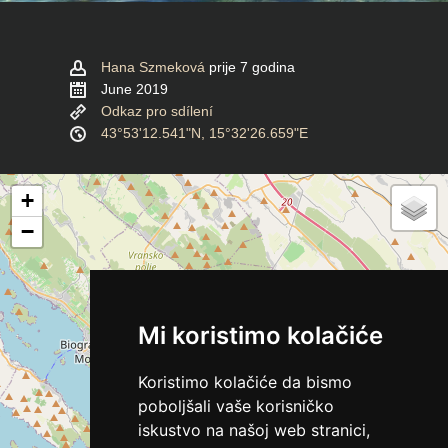
Hana Szmeková
prije 7 godina
June 2019
Odkaz pro sdílení
43°53'12.541"N, 15°32'26.659"E
+
−
Mi koristimo kolačiće
Koristimo kolačiće da bismo
poboljšali vaše korisničko
iskustvo na našoj web stranici,