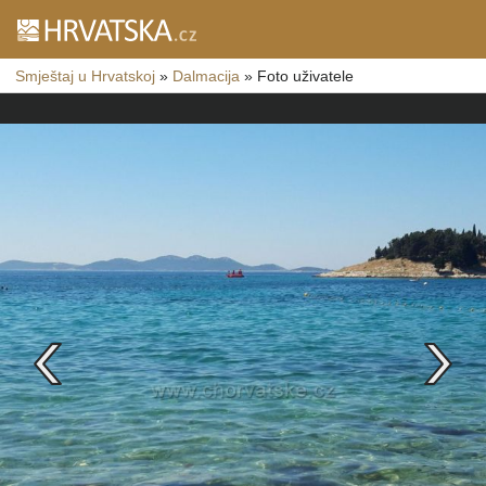
Smještaj u Hrvatskoj
»
Dalmacija
»
Foto uživatele