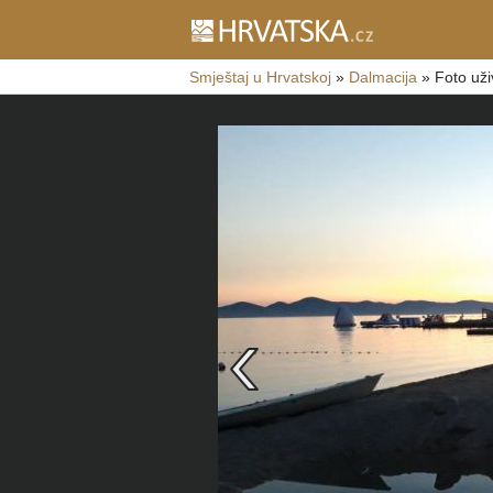
Smještaj u Hrvatskoj
»
Dalmacija
»
Foto uži