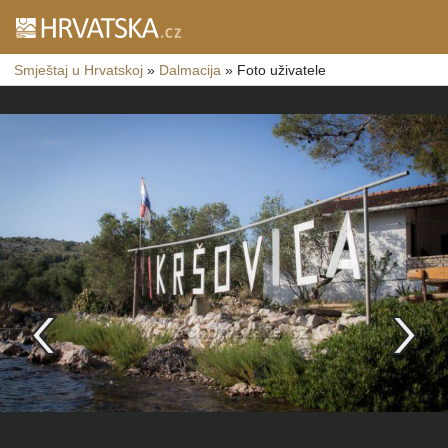
Smještaj u Hrvatskoj
»
Dalmacija
»
Foto uživatele