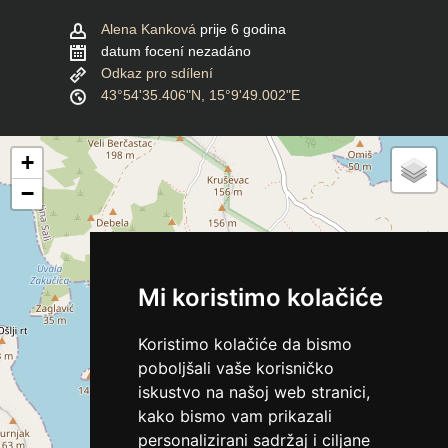
Alena Kanková
prije 6 godina
datum focení nezadáno
Odkaz pro sdílení
43°54'35.406"N, 15°9'49.002"E
+
−
Mi koristimo kolačiće
Koristimo kolačiće da bismo
poboljšali vaše korisničko
iskustvo na našoj web stranici,
kako bismo vam prikazali
personalizirani sadržaj i ciljane