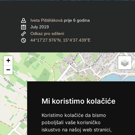
Iveta Pištěláková
prije 6 godina
July 2019
Odkaz pro sdílení
44°17'27.976"N, 15°4'37.439"E
+
−
Mi koristimo kolačiće
Koristimo kolačiće da bismo
poboljšali vaše korisničko
iskustvo na našoj web stranici,