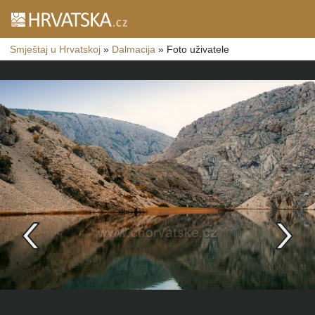
Smještaj u Hrvatskoj
»
Dalmacija
»
Foto uživatele